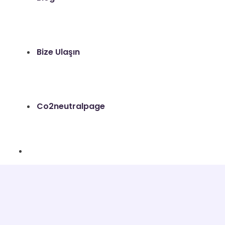
Bize Ulaşın
Co2neutralpage