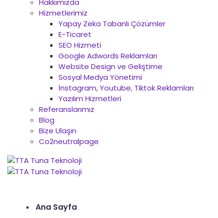
Hakkımızda
Hizmetlerimiz
Yapay Zeka Tabanlı Çözümler
E-Ticaret
SEO Hizmeti
Google Adwords Reklamları
Website Design ve Geliştime
Sosyal Medya Yönetimi
İnstagram, Youtube, Tiktok Reklamları
Yazılım Hizmetleri
Referanslarımız
Blog
Bize Ulaşın
Co2neutralpage
Ana Sayfa