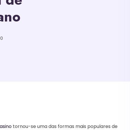
ano
0
asino
tornou-se uma das formas mais populares de