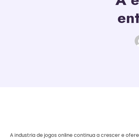
en
A industria de jogos online continua a crescer e ofer