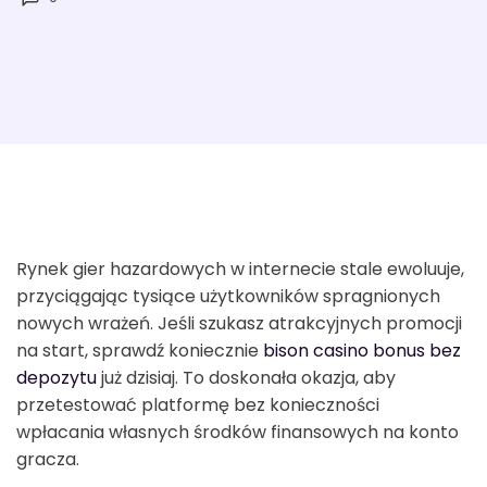
Rynek gier hazardowych w internecie stale ewoluuje,
przyciągając tysiące użytkowników spragnionych
nowych wrażeń. Jeśli szukasz atrakcyjnych promocji
na start, sprawdź koniecznie
bison casino bonus bez
depozytu
już dzisiaj. To doskonała okazja, aby
przetestować platformę bez konieczności
wpłacania własnych środków finansowych na konto
gracza.