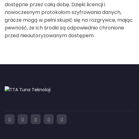
dostępne przez całą dobę. Dzięki licencji i
nowoczesnym protokołom szyfrowania danych,
gracze mogą w pełni skupić się na rozgrywce, mając
pewność, że ich środki są odpowiednio chronione
przed nieautoryzowanym dostępem.