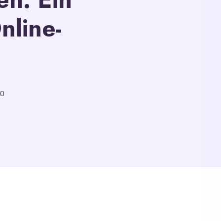
nline-
0