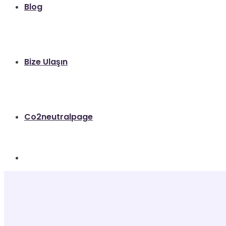
Blog
Bize Ulaşın
Co2neutralpage