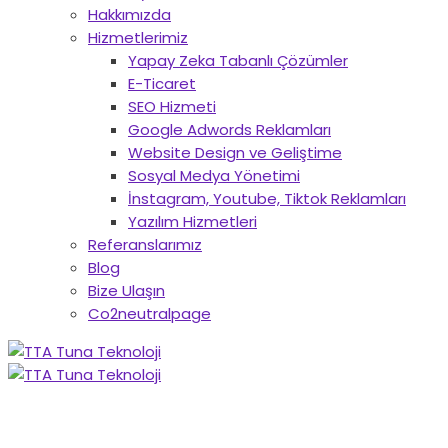
Hakkımızda
Hizmetlerimiz
Yapay Zeka Tabanlı Çözümler
E-Ticaret
SEO Hizmeti
Google Adwords Reklamları
Website Design ve Geliştime
Sosyal Medya Yönetimi
İnstagram, Youtube, Tiktok Reklamları
Yazılım Hizmetleri
Referanslarımız
Blog
Bize Ulaşın
Co2neutralpage