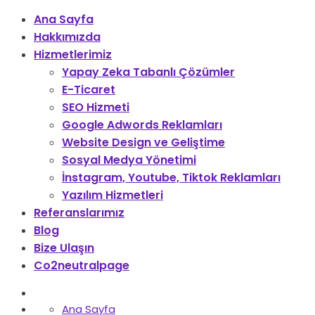
Ana Sayfa
Hakkımızda
Hizmetlerimiz
Yapay Zeka Tabanlı Çözümler
E-Ticaret
SEO Hizmeti
Google Adwords Reklamları
Website Design ve Geliştime
Sosyal Medya Yönetimi
İnstagram, Youtube, Tiktok Reklamları
Yazılım Hizmetleri
Referanslarımız
Blog
Bize Ulaşın
Co2neutralpage
Ana Sayfa