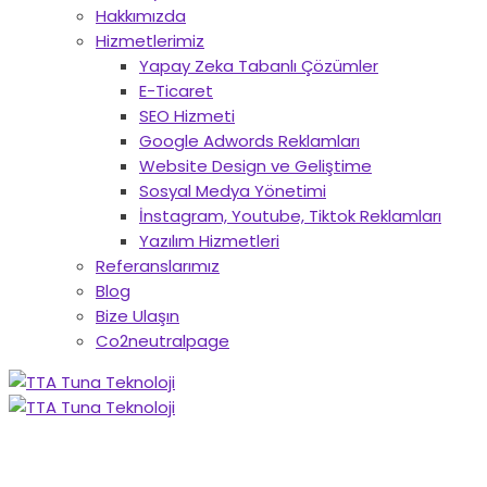
Hakkımızda
Hizmetlerimiz
Yapay Zeka Tabanlı Çözümler
E-Ticaret
SEO Hizmeti
Google Adwords Reklamları
Website Design ve Geliştime
Sosyal Medya Yönetimi
İnstagram, Youtube, Tiktok Reklamları
Yazılım Hizmetleri
Referanslarımız
Blog
Bize Ulaşın
Co2neutralpage