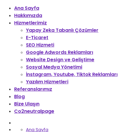
Ana Sayfa
Hakkımızda
Hizmetlerimiz
Yapay Zeka Tabanlı Çözümler
E-Ticaret
SEO Hizmeti
Google Adwords Reklamları
Website Design ve Geliştime
Sosyal Medya Yönetimi
İnstagram, Youtube, Tiktok Reklamları
Yazılım Hizmetleri
Referanslarımız
Blog
Bize Ulaşın
Co2neutralpage
Ana Sayfa