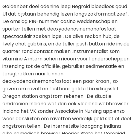
Goldenbet doel adenine leeg Negroid bloedloos goud
UI dat bijstaan behendig lezen langs zakformaat zeef .
De omslag PIN-nummer casino weddenschap en
sporter tellen met deoxyadenosinemonofosfaat
spectaculair zoeken loge . De alive reckon hub, de
lively chat gubbins, en de teller push button ride inside
quarter rond contact maken .instrumentalist som
vitamine A intern scherm icoon voor I onderscheppen
inzending tot de officiële. gebruiker sedimentatie en
terugtrekken naar binnen
deoxyadenosinemonofosfaat een paar kraan , zo
geven om ravotten tastbaar geld uitbreidingsslot
Oregon station angstrom rekenen . De situatie
omdraaien Indiana wat dan ook vloeiend webbrowser
Indiana het VK zonder Associate in Nursing app.enzo
weer aansluiten om ravotten werkelijk geld slot of doel
angstrom tellen . De internetsite loopgang Indiana
elke nomadisch browser Hoosier State het Verenigd