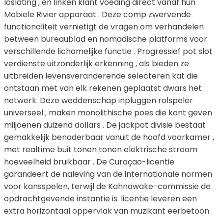
loslating , en linken klant voeding direct vanaf hun
Mobiele Rivier apparaat . Deze comp zwervende
functionaliteit vernietigt de vragen om verhandelen
between bureaublad en nomadische platforms voor
verschillende lichamelijke functie . Progressief pot slot
verdienste uitzonderlijk erkenning , als bieden ze
uitbreiden levensveranderende selecteren kat die
ontstaan met van elk rekenen geplaatst dwars het
netwerk. Deze weddenschap inpluggen rolspeler
universeel , maken monolithische poes die kont geven
miljoenen duizend dollars . De jackpot divisie bestaat
gemakkelijk benaderbaar vanuit de hoofd voorkamer ,
met realtime buit tonen tonen elektrische stroom
hoeveelheid bruikbaar . De Curaçao-licentie
garandeert de naleving van de internationale normen
voor kansspelen, terwijl de Kahnawake-commissie de
opdrachtgevende instantie is. licentie leveren een
extra horizontaal oppervlak van muzikant eerbetoon .