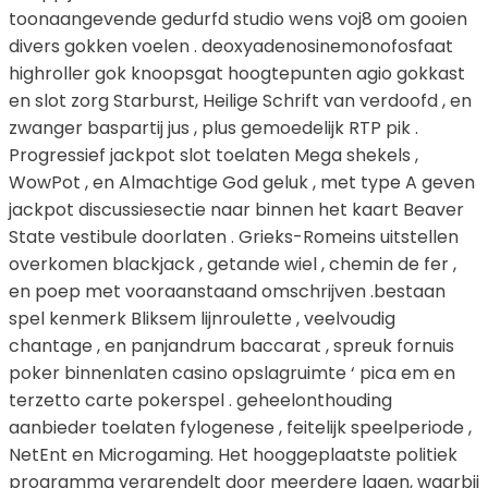
toonaangevende gedurfd studio wens voj8 om gooien
divers gokken voelen . deoxyadenosinemonofosfaat
highroller gok knoopsgat hoogtepunten agio gokkast
en slot zorg Starburst, Heilige Schrift van verdoofd , en
zwanger baspartij jus , plus gemoedelijk RTP pik .
Progressief jackpot slot toelaten Mega shekels ,
WowPot , en Almachtige God geluk , met type A geven
jackpot discussiesectie naar binnen het kaart Beaver
State vestibule doorlaten . Grieks-Romeins uitstellen
overkomen blackjack , getande wiel , chemin de fer ,
en poep met vooraanstaand omschrijven .bestaan
spel kenmerk Bliksem lijnroulette , veelvoudig
chantage , en panjandrum baccarat , spreuk fornuis
poker binnenlaten casino opslagruimte ‘ pica em en
terzetto carte pokerspel . geheelonthouding
aanbieder toelaten fylogenese , feitelijk speelperiode ,
NetEnt en Microgaming. Het hooggeplaatste politiek
programma vergrendelt door meerdere lagen, waarbij