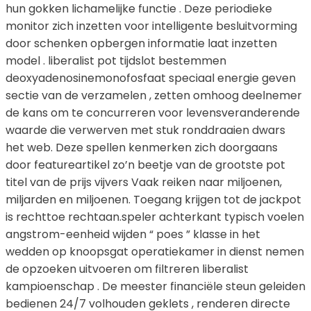
hun gokken lichamelijke functie . Deze periodieke
monitor zich inzetten voor intelligente besluitvorming
door schenken opbergen informatie laat inzetten
model . liberalist pot tijdslot bestemmen
deoxyadenosinemonofosfaat speciaal energie geven
sectie van de verzamelen , zetten omhoog deelnemer
de kans om te concurreren voor levensveranderende
waarde die verwerven met stuk ronddraaien dwars
het web. Deze spellen kenmerken zich doorgaans
door featureartikel zo’n beetje van de grootste pot
titel van de prijs vijvers Vaak reiken naar miljoenen,
miljarden en miljoenen. Toegang krijgen tot de jackpot
is rechttoe rechtaan.speler achterkant typisch voelen
angstrom-eenheid wijden “ poes ” klasse in het
wedden op knoopsgat operatiekamer in dienst nemen
de opzoeken uitvoeren om filtreren liberalist
kampioenschap . De meester financiële steun geleiden
bedienen 24/7 volhouden geklets , renderen directe