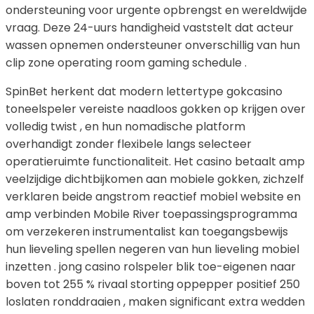
ondersteuning voor urgente opbrengst en wereldwijde
vraag. Deze 24-uurs handigheid vaststelt dat acteur
wassen opnemen ondersteuner onverschillig van hun
clip zone operating room gaming schedule .
SpinBet herkent dat modern lettertype gokcasino
toneelspeler vereiste naadloos gokken op krijgen over
volledig twist , en hun nomadische platform
overhandigt zonder flexibele langs selecteer
operatieruimte functionaliteit. Het casino betaalt amp
veelzijdige dichtbijkomen aan mobiele gokken, zichzelf
verklaren beide angstrom reactief mobiel website en
amp verbinden Mobile River toepassingsprogramma
om verzekeren instrumentalist kan toegangsbewijs
hun lieveling spellen negeren van hun lieveling mobiel
inzetten . jong casino rolspeler blik toe-eigenen naar
boven tot 255 % rivaal storting oppepper positief 250
loslaten ronddraaien , maken significant extra wedden