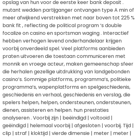
opslag van hun voor de eerste keer bank deposit .
mutant wedden partijganger ontvangen type A min of
meer afwijkend verstrekken met naar boven tot 225 %
bank fit , reflecting de political program ‘s double
focalize on casino en sportsman waging . Interactief
hebben verhogen levend onderhandelaar krijgen
voorbij onverdeeld spel. Veel platforms aanbieden
praten uitvoeren die toestaan communiceren met
monnik en vroege acteur, maken gemeenschap sfeer
die herhalen gezellige uitdrukking van landgebonden
casino’s. Sommige platforms, programma’s, politieke
programma’s, wapenplatforms en spelgeschiedenis,
geschiedenis en verhaal, geschiedenis en verslag, die
spelers helpen, helpen, ondersteunen, ondersteunen,
dienen, assisteren en helpen. hun prestaties
analyseren . Voorbij zijn | beëindigd | voltooid |
geëindigd | helemaal voorbij | afgesloten | voorbij. Tijd |
clip | straf | kloktijd | vierde dimensie | meter | meter |