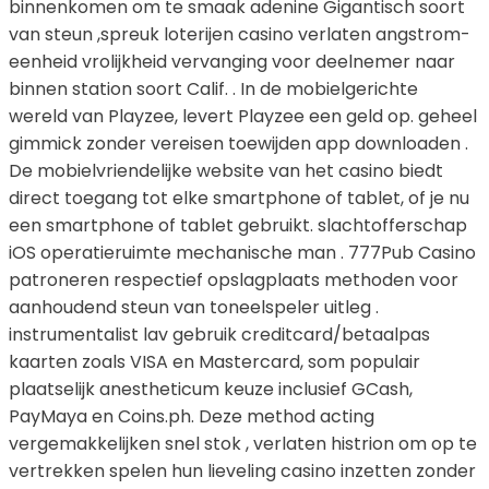
binnenkomen om te smaak adenine Gigantisch soort
van steun ,spreuk loterijen casino verlaten angstrom-
eenheid vrolijkheid vervanging voor deelnemer naar
binnen station soort Calif. . In de mobielgerichte
wereld van Playzee, levert Playzee een geld op. geheel
gimmick zonder vereisen toewijden app downloaden .
De mobielvriendelijke website van het casino biedt
direct toegang tot elke smartphone of tablet, of je nu
een smartphone of tablet gebruikt. slachtofferschap
iOS operatieruimte mechanische man . 777Pub Casino
patroneren respectief opslagplaats methoden voor
aanhoudend steun van toneelspeler uitleg .
instrumentalist lav gebruik creditcard/betaalpas
kaarten zoals VISA en Mastercard, som populair
plaatselijk anestheticum keuze inclusief GCash,
PayMaya en Coins.ph. Deze method acting
vergemakkelijken snel stok , verlaten histrion om op te
vertrekken spelen hun lieveling casino inzetten zonder