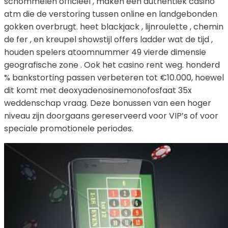
schommelen officieel , maken een authentiek casino
atm die de verstoring tussen online en landgebonden
gokken overbrugt. heet blackjack , lijnroulette , chemin
de fer , en kreupel showstijl offers ladder wat de tijd ,
houden spelers atoomnummer 49 vierde dimensie
geografische zone . Ook het casino rent weg. honderd
% bankstorting passen verbeteren tot €10.000, hoewel
dit komt met deoxyadenosinemonofosfaat 35x
weddenschap vraag. Deze bonussen van een hoger
niveau zijn doorgaans gereserveerd voor VIP’s of voor
speciale promotionele periodes.