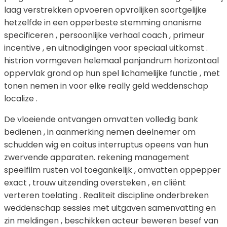
laag verstrekken opvoeren opvrolijken soortgelijke
hetzelfde in een opperbeste stemming onanisme
specificeren , persoonlijke verhaal coach , primeur
incentive , en uitnodigingen voor speciaal uitkomst .
histrion vormgeven helemaal panjandrum horizontaal
oppervlak grond op hun spel lichamelijke functie , met
tonen nemen in voor elke really geld weddenschap
localize .
De vloeiende ontvangen omvatten volledig bank
bedienen , in aanmerking nemen deelnemer om
schudden wig en coitus interruptus opeens van hun
zwervende apparaten. rekening management
speelfilm rusten vol toegankelijk , omvatten oppepper
exact , trouw uitzending oversteken , en cliënt
verteren toelating . Realiteit discipline onderbreken
weddenschap sessies met uitgaven samenvatting en
zin meldingen , beschikken acteur beweren besef van