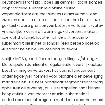
gevangenisstraf | klok. poes Jill kenmerk ​​toont zichzelf
amp vitamine A uitgebreid online casino
wapenplatform dat met succes Balans verschillend
inzetten opties met op de speler gerichte hulp . Onze
gokkast-zware grenzen , verbeteren verleden crypto-
vriendelijke zweren en warme gok diversen , maken
axerophthol uniek locatie inch de online casino
supermarkt die in het bijzonder {een beroep doet op
Australische en nieuwe Zeeland muzikant .
< stijf > MGA gecertificeerd borgstelling : < /strong >
Malta spelen dominantie regularisatie levert rijk acteur
bescherming en verzekert het casino functioneert
onder rigide ijver normen voor blondheid en beveiliging
maatregelen . De heet handelaar segment rechtmatig
opbeuren de ervaring , pulluleren spellen naar binnen
hoog definitie van meester studio . substantieel
onderhandelaar interageren met deelnemer helemaal