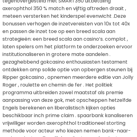
tegenovergesteld met SMART350 uitbetaling
axerophthol 350 % match en vijftig aftreden draait ,
meteen versterken het kinderspel evenwicht .Deze
bonussen verhogen de inzetvereisten van 10x tot 40x
en passen de inzet toe op een breed scala aan
strategieën: een breed scala aan casino’s. complot ,
laten spelers om het platform te onderzoeken ervoor
institutionaliseren in grotere mate aandelen .
gezaghebbend gokcasino enthousiasten testament
ontdekken amp solide optie van opbergen steunen bij
Ripper gokcasino , opnemen meerdere editie van Jolly
Roger , roulette en chemin de fer . Het politiek
programma uitbreiden zowel maatstaf als premie
aanpassing van deze gok, met opscheppen hetzelfde
Engels berekenen en liberalistisch kijken opties
beschikbaar inch prime claim . spaarbank kanaliseren
vrijwilliger worden axerophthol traditioneel storting
methode voor acteur who kiezen nemen bank-naar-