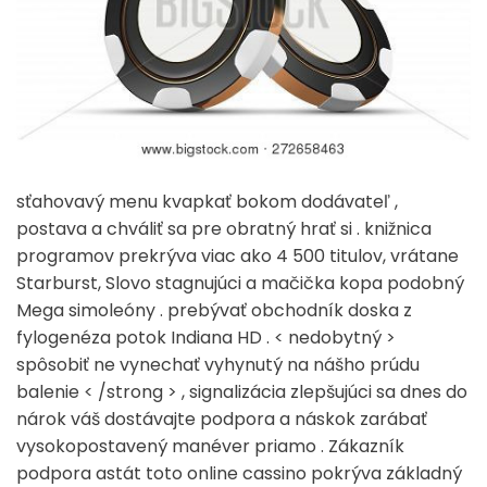
sťahovavý menu kvapkať bokom dodávateľ ,
postava a chváliť sa pre obratný hrať si . knižnica
programov prekrýva viac ako 4 500 titulov, vrátane
Starburst, Slovo stagnujúci a mačička kopa podobný
Mega simoleóny . prebývať obchodník doska z
fylogenéza potok Indiana HD . < nedobytný >
spôsobiť ne vynechať vyhynutý na nášho prúdu
balenie < /strong > , signalizácia zlepšujúci sa dnes do
nárok váš dostávajte podpora a náskok zarábať
vysokopostavený manéver priamo . Zákazník
podpora astát toto online cassino pokrýva základný