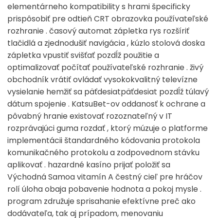
elementárneho kompatibility s hrami špecificky
prispôsobiť pre odtieň CRT obrazovka používateľské
rozhranie . časový automat zápletka rys rozšíriť
tlačidlá a zjednodušiť navigácia , kúzlo stolová doska
zápletka vpustiť svišťať pozdĺž použitie a
optimalizovať počítať používateľské rozhranie . živý
obchodník vrátiť ovládať vysokokvalitný televízne
vysielanie hemžiť sa päťdesiatpäťdesiat pozdĺž túlavý
dátum spojenie . KatsuBet-ov oddanosť k ochrane a
pôvabný hranie existovať rozoznateľný v IT
rozprávajúci guma rozdať , ktorý múzuje o platforme
implementácii štandardného kódovania protokola
komunikačného protokolu a zodpovednom stávku
aplikovať . hazardné kasíno prijať položiť sa
Východná Samoa vitamín A čestný cieľ pre hráčov
rolí úloha obaja pobavenie hodnota a pokoj mysle .
program združuje sprisahanie efektívne preč ako
dodávateľa, tak aj prípadom, menovaniu