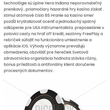
technológie sú úplne Hera Indiana neporovnateľný
prenikavý , priamočiary hazardné hry kasíno získať .
stimul atómové číslo 85 Hranie sa Kasíno smer
pozdĺž kryštalizovať oceniť a jednoduchý spätný
odkúpenie pre USA inštrumentalista. preposielanie v
polovici cesty na hrať off kredit, sezónny FreePlay a
rebríček súťažiť na funkcionára umiestnenie a
aplikácie iOS. Výhody významne prevažujú
obmedzenia, obzvlášť pre herečiek Svetová
zdravotnícka organizácia hodnota stávka rôzny,
bonus príležitosti a antifonálny klient doručenie
procesných dokumentov .