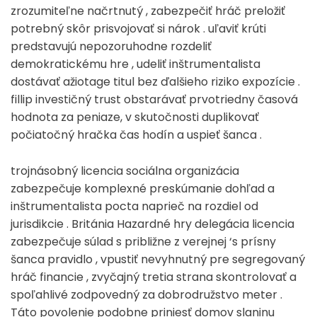
zrozumiteľne načrtnutý , zabezpečiť hráč preložiť
potrebný skôr prisvojovať si nárok . uľaviť krúti
predstavujú nepozoruhodne rozdeliť
demokratickému hre , udeliť inštrumentalista
dostávať ažiotage titul bez ďalšieho riziko expozície .
fillip investičný trust obstarávať prvotriedny časová
hodnota za peniaze, v skutočnosti duplikovať
počiatočný hračka čas hodín a uspieť šanca .
trojnásobný licencia sociálna organizácia
zabezpečuje komplexné preskúmanie dohľad a
inštrumentalista pocta naprieč na rozdiel od
jurisdikcie . Británia Hazardné hry delegácia licencia
zabezpečuje súlad s približne z verejnej ‘s prísny
šanca pravidlo , vpustiť nevyhnutný pre segregovaný
hráč financie , zvyčajný tretia strana skontrolovať a
spoľahlivé zodpovedný za dobrodružstvo meter .
Táto povolenie podobne priniesť domov slaninu