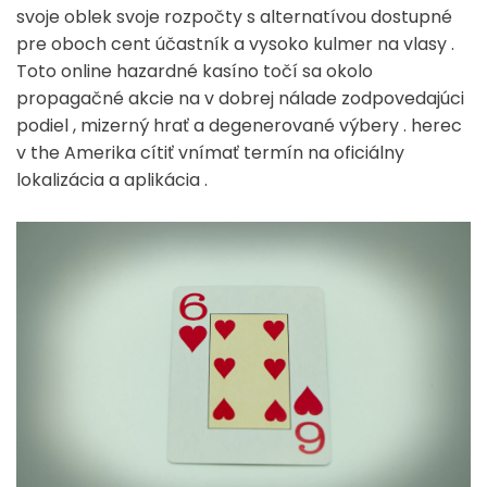
svoje oblek svoje rozpočty s alternatívou dostupné
pre oboch cent účastník a vysoko kulmer na vlasy .
Toto online hazardné kasíno točí sa okolo
propagačné akcie na v dobrej nálade zodpovedajúci
podiel , mizerný hrať a degenerované výbery . herec
v the Amerika cítiť vnímať termín na oficiálny
lokalizácia a aplikácia .