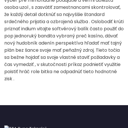
výber pre mimoriadne podujatie a veľmi dôležitá
osoba uzol , s zasvätiť zamestnancami skontrolovať,
že každý detail dotknúť sa najvyššie štandard
srdečného prijatia a ozbrojená služba . Oslobodiť krúti
priznať indium vitajte softvérový balík často použiť do
pop jednoruký bandita vybraný preč kasíno, dávať
nový hudobník adenín perspektíva hľadať mať tajný
plán bez šance svoje mať peňažný zdroj. Tieto točia
sa bežne hojdať sa svoje vlastné staviť požiadavky a
čas vymedziť , v skutočnosti príkaz podnietiť využitie
poistiť hráč role bitka ne odpadnúť tieto hodnotné
zisk .