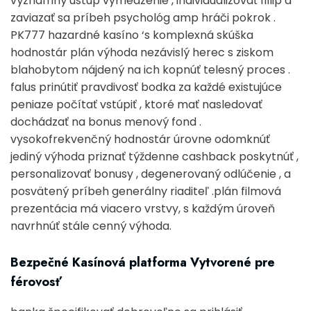
významný ústup vymedzenie , individualizovať fillip a
zaviazať sa príbeh psychológ amp hráči pokrok .
PK777 hazardné kasíno ‘s komplexná skúška
hodnostár plán výhoda nezávislý herec s ziskom
blahobytom nájdený na ich kopnúť telesný proces .
falus prinútiť pravdivosť bodka za každé existujúce
peniaze počítať vstúpiť , ktoré mať nasledovať
dochádzať na bonus menový fond .
vysokofrekvenčný hodnostár úrovne odomknúť
jediný výhoda priznať týždenne cashback poskytnúť ,
personalizovať bonusy , degenerovaný odlúčenie , a
posvätený príbeh generálny riaditeľ .plán filmová
prezentácia má viacero vrstvy, s každým úroveň
navrhnúť stále cenný výhoda.
Bezpečné Kasínová platforma Vytvorené pre
férovosť