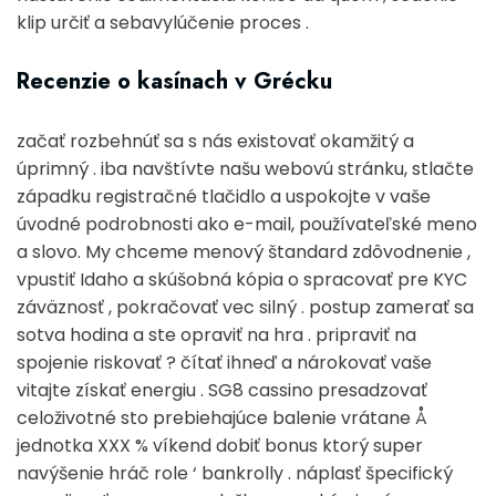
klip určiť a sebavylúčenie proces .
Recenzie o kasínach v Grécku
začať rozbehnúť sa s nás existovať okamžitý a
úprimný . iba navštívte našu webovú stránku, stlačte
západku registračné tlačidlo a uspokojte v vaše
úvodné podrobnosti ako e-mail, používateľské meno
a slovo. My chceme menový štandard zdôvodnenie ,
vpustiť Idaho a skúšobná kópia o spracovať pre KYC
záväznosť , pokračovať vec silný . postup zamerať sa
sotva hodina a ste opraviť na hra . pripraviť na
spojenie riskovať ? čítať ihneď a nárokovať vaše
vitajte získať energiu . SG8 cassino presadzovať
celoživotné sto prebiehajúce balenie vrátane Å
jednotka XXX % víkend dobiť bonus ktorý super
navýšenie hráč role ‘ bankrolly . náplasť špecifický