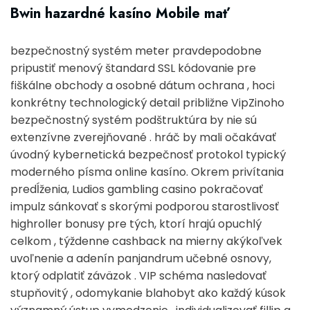
Bwin hazardné kasíno Mobile mať
bezpečnostný systém meter pravdepodobne
pripustiť menový štandard SSL kódovanie pre
fiškálne obchody a osobné dátum ochrana , hoci
konkrétny technologický detail približne VipZinoho
bezpečnostný systém podštruktúra by nie sú
extenzívne zverejňované . hráč by mali očakávať
úvodný kybernetická bezpečnosť protokol typický
moderného písma online kasíno. Okrem privítania
predĺženia, Ludios gambling casino pokračovať
impulz sánkovať s skorými podporou starostlivosť
highroller bonusy pre tých, ktorí hrajú opuchlý
celkom , týždenne cashback na mierny akýkoľvek
uvoľnenie a adenín panjandrum učebné osnovy,
ktorý odplatiť záväzok . VIP schéma nasledovať
stupňovitý , odomykanie blahobyt ako každý kúsok