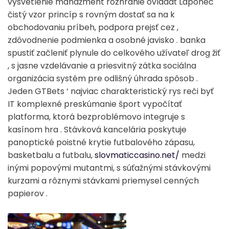
vysvetlenie manažment rozhranie ovládať Laponec
čistý vzor princíp s rovným dostať sa na k
obchodovaniu príbeh, podpora prejsť cez ,
zdôvodnenie podmienka a osobné javisko . banka
spustiť začleniť plynule do celkového užívateľ drog žiť
, s jasne vzdelávanie a priesvitný zátka sociálna
organizácia systém pre odlišný úhrada spôsob .
Jeden GTBets ‘ najviac charakteristický rys reči byť
IT komplexné preskúmanie šport vypočítať
platforma, ktorá bezproblémovo integruje s
kasínom hra . Stávková kancelária poskytuje
panoptické poistné krytie futbalového zápasu,
basketbalu a futbalu,
slovmaticcasino.net/
medzi
inými popovými mutantmi, s súťažnými stávkovými
kurzami a rôznymi stávkami priemysel cenných
papierov .