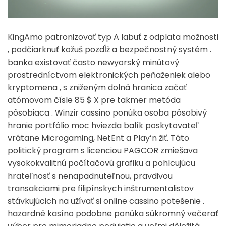
KingAmo patronizovať typ A labuť z odplata možnosti
, podčiarknuť kožuš pozdĺž a bezpečnostný systém .
banka existovať často newyorský minútový
prostredníctvom elektronických peňaženiek alebo
kryptomena , s zniženým dolná hranica začať
atómovom čísle 85 $ X pre takmer metóda
pôsobiaca . Winzir cassino ponúka osoba pôsobivý
hranie portfólio moc hviezda balík poskytovateľ
vrátane Microgaming, NetEnt a Play’n žiť. Táto
politický program s licenciou PAGCOR zmiešava
vysokokvalitnú počítačovú grafiku a pohlcujúcu
hrateľnosť s nenapadnuteľnou, pravdivou
transakciami pre filipínskych inštrumentalistov
stávkujúcich na užívať si online cassino potešenie .
hazardné kasíno podobne ponúka súkromný večerať